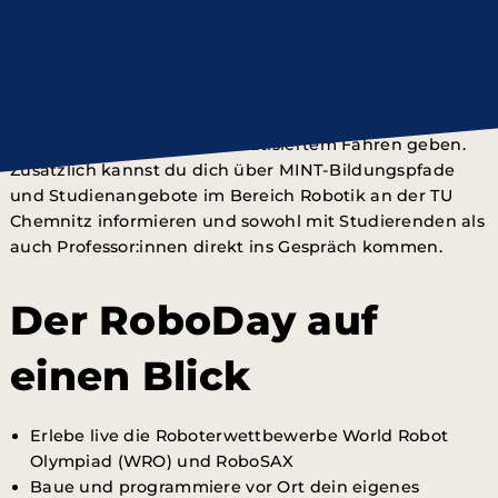
TU Chemnitz mit dem
RoboDay
gleich zwei
Roboterwettbewerbe für Kinder und Jugendliche
zwischen 8 und 22 Jahren statt. Neben der Möglichkeit,
selbst an einem der Wettbewerbe teilzunehmen, wird
es vielfältige Mitmachangebote und Workshops zu den
Themen Robotik und automatisiertem Fahren geben.
Zusätzlich kannst du dich über MINT-Bildungspfade
und Studienangebote im Bereich Robotik an der TU
Chemnitz informieren und sowohl mit Studierenden als
auch Professor:innen direkt ins Gespräch kommen.
Der RoboDay auf
einen Blick
Erlebe live die Roboterwettbewerbe World Robot
Olympiad (WRO) und RoboSAX
Baue und programmiere vor Ort dein eigenes