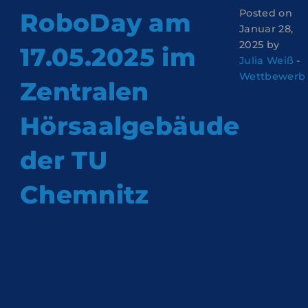
Posted on
RoboDay am
Januar 28,
2025 by
17.05.2025 im
Julia Weiß
-
Wettbewerb
Zentralen
Hörsaalgebäude
der TU
Chemnitz
Am 17.05.2025 finden im Zentralen Hörsaalgebäude der
TU Chemnitz mit dem
RoboDay
gleich zwei
Roboterwettbewerbe für Kinder und Jugendliche
zwischen 8 und 22 Jahren statt. Neben der Möglichkeit,