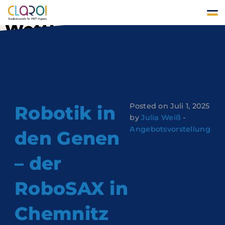
Schlagwort:
Wettbewerb
Posted on Juli 1, 2025
Robotik in
by
Julia Weiß
-
Angebotsvorstellung
den Genen
– der
RoboSAX in
Chemnitz