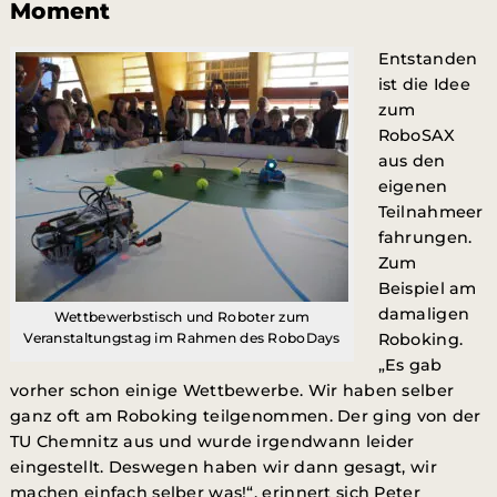
Moment
Entstanden
ist die Idee
zum
RoboSAX
aus den
eigenen
Teilnahmeer
fahrungen.
Zum
Beispiel am
damaligen
Wettbewerbstisch und Roboter zum
Veranstaltungstag im Rahmen des RoboDays
Roboking.
„Es gab
vorher schon einige Wettbewerbe. Wir haben selber
ganz oft am Roboking teilgenommen. Der ging von der
TU Chemnitz aus und wurde irgendwann leider
eingestellt. Deswegen haben wir dann gesagt, wir
machen einfach selber was!“, erinnert sich Peter