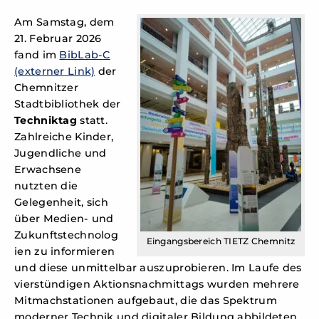
Am Samstag, dem
21. Februar 2026
fand im
BibLab-C
(externer Link)
der
Chemnitzer
Stadtbibliothek der
Techniktag
statt.
Zahlreiche Kinder,
Jugendliche und
Erwachsene
nutzten die
Gelegenheit, sich
über Medien‑ und
Zukunftstechnolog
Eingangsbereich TIETZ Chemnitz
ien zu informieren
und diese unmittelbar auszuprobieren. Im Laufe des
vierstündigen Aktionsnachmittags wurden mehrere
Mitmachstationen aufgebaut, die das Spektrum
moderner Technik und digitaler Bildung abbildeten.