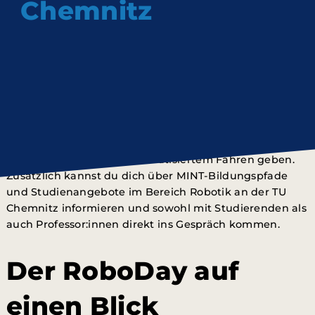
Chemnitz
Am 01.06.2024 finden im Zentralen Hörsaalgebäude der
TU Chemnitz mit dem
RoboDay
gleich zwei
Roboterwettbewerbe für Kinder und Jugendliche
zwischen 8 und 22 Jahren statt. Neben der Möglichkeit,
selbst an einem der Wettbewerbe teilzunehmen, wird
es vielfältige Mitmachangebote und Workshops zu den
Themen Robotik und automatisiertem Fahren geben.
Zusätzlich kannst du dich über MINT-Bildungspfade
und Studienangebote im Bereich Robotik an der TU
Chemnitz informieren und sowohl mit Studierenden als
auch Professor:innen direkt ins Gespräch kommen.
Der RoboDay auf
einen Blick