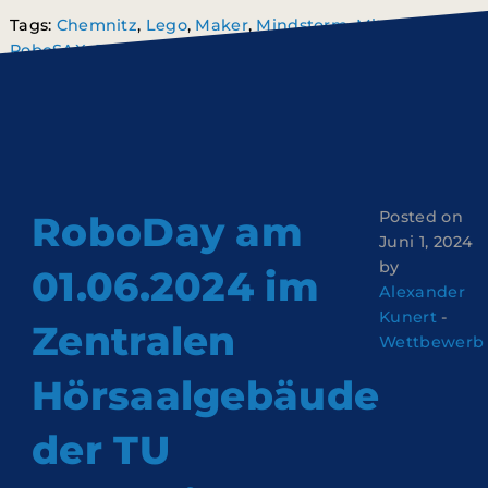
Tags:
Chemnitz
,
Lego
,
Maker
,
Mindstorm
,
Mitmachen
,
RoboSAX
,
Roboter
,
Wettbewerb
,
WRO
Posted on
RoboDay am
Juni 1, 2024
by
01.06.2024 im
Alexander
Kunert
-
Zentralen
Wettbewerb
Hörsaalgebäude
der TU