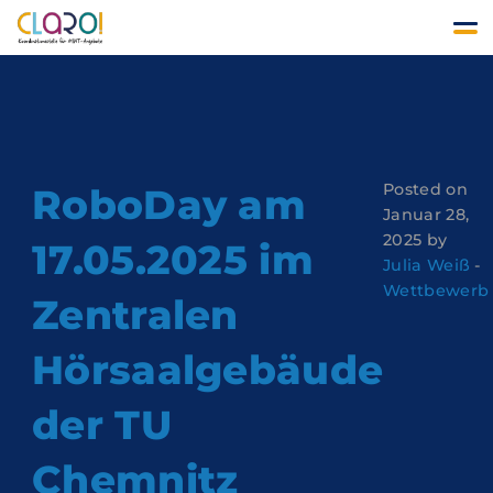
Schlagwort:
Lego
Posted on
RoboDay am
Januar 28,
2025 by
17.05.2025 im
Julia Weiß
-
Wettbewerb
Zentralen
Hörsaalgebäude
der TU
Chemnitz