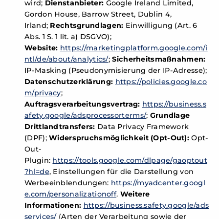
wird;
Dienstanbieter:
Google Ireland Limited,
Gordon House, Barrow Street, Dublin 4,
Irland;
Rechtsgrundlagen:
Einwilligung (Art. 6
Abs. 1 S. 1 lit. a) DSGVO);
Website:
https://marketingplatform.google.com/i
ntl/de/about/analytics/
;
Sicherheitsmaßnahmen:
IP-Masking (Pseudonymisierung der IP-Adresse);
Datenschutzerklärung:
https://policies.google.co
m/privacy
;
Auftragsverarbeitungsvertrag:
https://business.s
afety.google/adsprocessorterms/
;
Grundlage
Drittlandtransfers:
Data Privacy Framework
(DPF);
Widerspruchsmöglichkeit (Opt-Out):
Opt-
Out-
Plugin:
https://tools.google.com/dlpage/gaoptout
?hl=de
, Einstellungen für die Darstellung von
Werbeeinblendungen:
https://myadcenter.googl
e.com/personalizationoff
.
Weitere
Informationen:
https://business.safety.google/ads
services/
(Arten der Verarbeitung sowie der