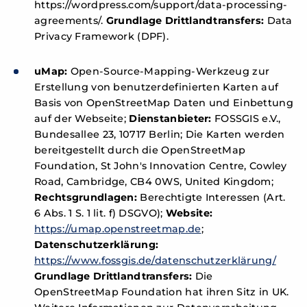
https://wordpress.com/support/data-processing-
agreements/.
Grundlage Drittlandtransfers:
Data
Privacy Framework (DPF).
uMap:
Open-Source-Mapping-Werkzeug zur
Erstellung von benutzerdefinierten Karten auf
Basis von OpenStreetMap Daten und Einbettung
auf der Webseite;
Dienstanbieter:
FOSSGIS e.V.,
Bundesallee 23, 10717 Berlin; Die Karten werden
bereitgestellt durch die OpenStreetMap
Foundation, St John's Innovation Centre, Cowley
Road, Cambridge, CB4 0WS, United Kingdom;
Rechtsgrundlagen:
Berechtigte Interessen (Art.
6 Abs. 1 S. 1 lit. f) DSGVO);
Website:
https://umap.openstreetmap.de
;
Datenschutzerklärung:
https://www.fossgis.de/datenschutzerklärung/
Grundlage Drittlandtransfers:
Die
OpenStreetMap Foundation hat ihren Sitz in UK.