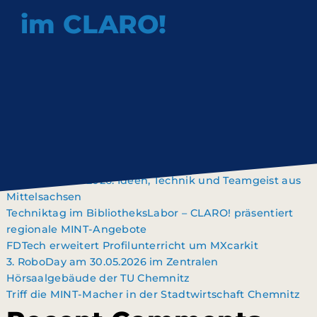
im CLARO!
Suchen
SUCHEN
Recent Posts
TALENTSHOW 2026: Ideen, Technik und Teamgeist aus
Mittelsachsen
Techniktag im BibliotheksLabor – CLARO! präsentiert
regionale MINT‑Angebote
FDTech erweitert Profilunterricht um MXcarkit
3. RoboDay am 30.05.2026 im Zentralen
Hörsaalgebäude der TU Chemnitz
Triff die MINT-Macher in der Stadtwirtschaft Chemnitz