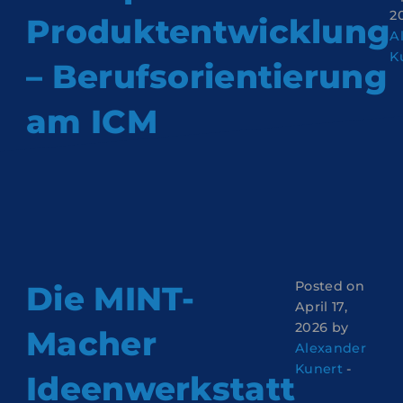
2
Produktentwicklung
A
K
– Berufsorientierung
am ICM
Posted on
Die MINT-
April 17,
2026 by
Macher
Alexander
Kunert
-
Ideenwerkstatt