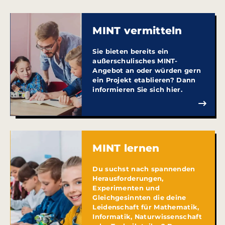
MINT vermitteln
Sie bieten bereits ein
außerschulisches MINT-
Angebot an oder würden gern
ein Projekt etablieren? Dann
informieren Sie sich hier.
MINT lernen
Du suchst nach spannenden
Herausforderungen,
Experimenten und
Gleichgesinnten die deine
Leidenschaft für Mathematik,
Informatik, Naturwissenschaft